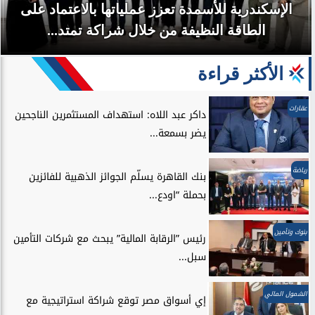
الإسكندرية للأسمدة تعزز عملياتها بالاعتماد على
الطاقة النظيفة من خلال شراكة تمتد...
الأكثر قراءة
عقارات
داكر عبد اللاه: استهداف المستثمرين الناجحين
يضر بسمعة...
رياضة
بنك القاهرة يسلّم الجوائز الذهبية للفائزين
بحملة “اودع...
بنوك وتأمين
رئيس ”الرقابة المالية” يبحث مع شركات التأمين
سبل...
الشمول المالي
إي أسواق مصر توقع شراكة استراتيجية مع