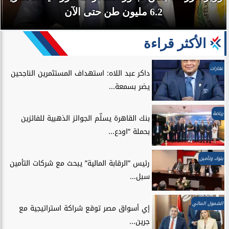
6.2 مليون طن حتى الآن
الأكثر قراءة
عقارات
داكر عبد اللاه: استهداف المستثمرين الناجحين
يضر بسمعة...
رياضة
بنك القاهرة يسلّم الجوائز الذهبية للفائزين
بحملة “اودع...
بنوك وتأمين
رئيس ”الرقابة المالية” يبحث مع شركات التأمين
سبل...
الشمول المالي
إي أسواق مصر توقع شراكة استراتيجية مع
جرين...