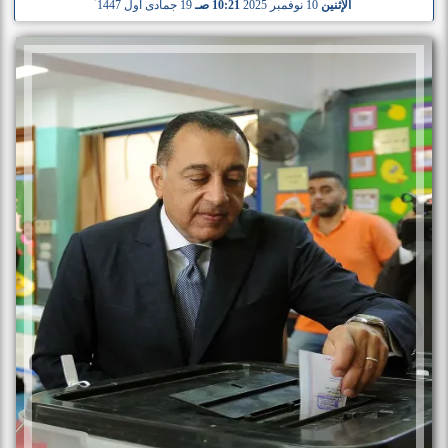
الإثنين
10 نوفمبر 2025
10:21 صـ
19 جمادى أول 1447