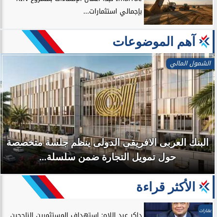
بإجمالي استثمارات...
آهم الموضوعات
الشمول المالي
البنك العربى الافريقى الدولى ينظم جلسة متخصصة
حول تمويل التجارة ضمن سلسلة...
الأكثر قراءة
عقارات
داكر عبد اللاه: استهداف المستثمرين الناجحين