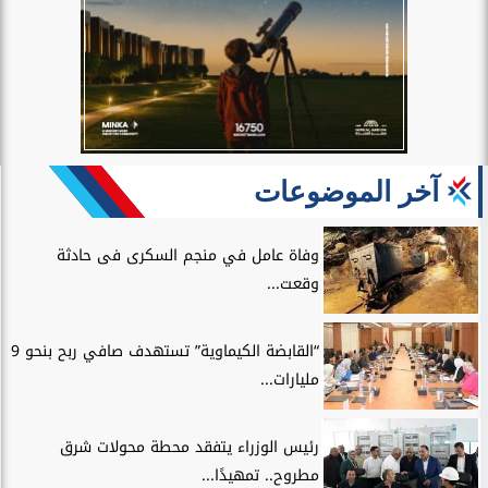
آخر الموضوعات
وفاة عامل في منجم السكرى فى حادثة
وقعت...
“القابضة الكيماوية” تستهدف صافي ربح بنحو 9
مليارات...
رئيس الوزراء يتفقد محطة محولات شرق
مطروح.. تمهيدًا...