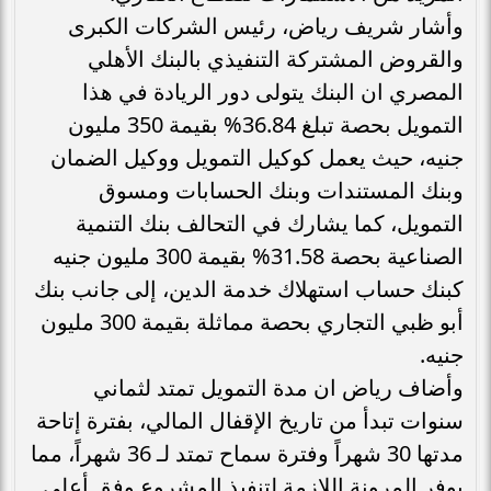
وأشار شريف رياض، رئيس الشركات الكبرى
والقروض المشتركة التنفيذي بالبنك الأهلي
المصري ان البنك يتولى دور الريادة في هذا
التمويل بحصة تبلغ 36.84% بقيمة 350 مليون
جنيه، حيث يعمل كوكيل التمويل ووكيل الضمان
وبنك المستندات وبنك الحسابات ومسوق
التمويل، كما يشارك في التحالف بنك التنمية
الصناعية بحصة 31.58% بقيمة 300 مليون جنيه
كبنك حساب استهلاك خدمة الدين، إلى جانب بنك
أبو ظبي التجاري بحصة مماثلة بقيمة 300 مليون
جنيه.
وأضاف رياض ان مدة التمويل تمتد لثماني
سنوات تبدأ من تاريخ الإقفال المالي، بفترة إتاحة
مدتها 30 شهراً وفترة سماح تمتد لـ 36 شهراً، مما
يوفر المرونة اللازمة لتنفيذ المشروع وفق أعلى