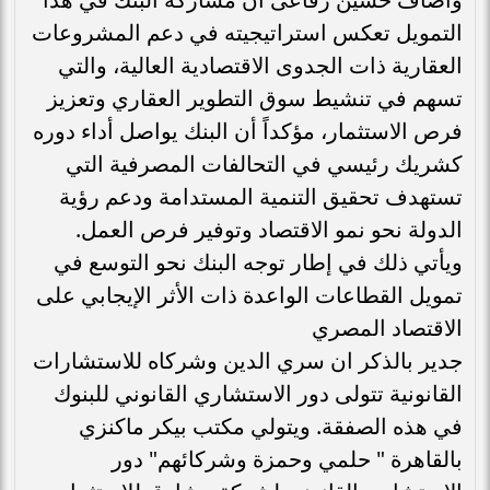
التمويل تعكس استراتيجيته في دعم المشروعات
العقارية ذات الجدوى الاقتصادية العالية، والتي
تسهم في تنشيط سوق التطوير العقاري وتعزيز
فرص الاستثمار، مؤكداً أن البنك يواصل أداء دوره
كشريك رئيسي في التحالفات المصرفية التي
تستهدف تحقيق التنمية المستدامة ودعم رؤية
الدولة نحو نمو الاقتصاد وتوفير فرص العمل.
ويأتي ذلك في إطار توجه البنك نحو التوسع في
تمويل القطاعات الواعدة ذات الأثر الإيجابي على
الاقتصاد المصري
جدير بالذكر ان سري الدين وشركاه للاستشارات
القانونية تتولى دور الاستشاري القانوني للبنوك
في هذه الصفقة. ويتولي ﻣﻜﺘﺐ بيكر ماكنزي
بالقاهرة " ﺣﻠﻤﻲ وﺣﻤﺰة وﺷﺮﻛﺎﺋﻬﻢ" دور