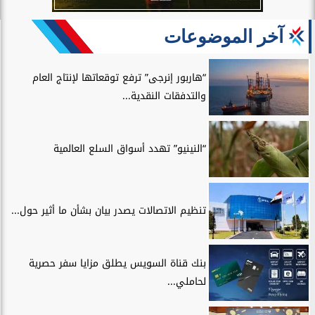
آخر الموضوعات
“هاربور إنرجى” ترفع توقعاتها لإنتاج العام
والتدفقات النقدية...
“النينيو” تهدد أسواق السلع العالمية
تنظيم الاتصالات يصدر بيان بشأن ما أثير حول...
بنك قناة السويس يطلق مزايا سفر حصرية
لحاملي...