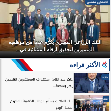
الشمول المالي
البنك الزراعي المصري يكرّم عدداً من موظفيه
المتميزين لتحقيق ارقام استثنائية في...
الأكثر قراءة
عقارات
داكر عبد اللاه: استهداف المستثمرين الناجحين
يضر بسمعة...
رياضة
بنك القاهرة يسلّم الجوائز الذهبية للفائزين
بحملة “اودع...