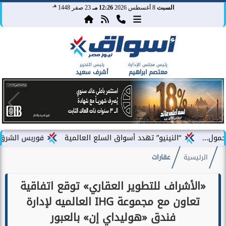
هـ
السبت
8 أغسطس 2026
12:26 مـ
23 صفر 1448
رئيس مجلس الإدارة
رئيس التحرير
معتصم ابراهيم
أشرف سعيد
النينيو” تهدد أسواق السلع العالمية
فوربس الشرق الأوسط تختار فؤ
الرئيسية
عقارات
«الأشراف للتطوير العقاري» توقع اتفاقية
تعاون مع مجموعة IHG العالميه لإدارة
فندق «هوليداي إن» بالعبور