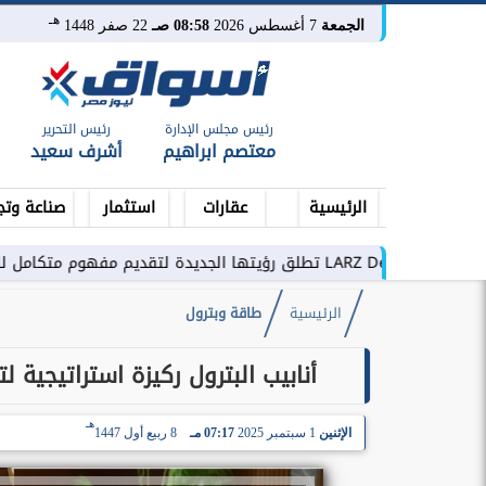
هـ
الجمعة
7 أغسطس 2026
08:58 صـ
22 صفر 1448
رئيس مجلس الإدارة
رئيس التحرير
معتصم ابراهيم
أشرف سعيد
الرئيسية
عقارات
استثمار
صناعة وتج
م متكامل للتطوير العقاري في مصر
الرئيسية
طاقة وبترول
أنابيب البترول ركيزة استراتيجية 
هـ
الإثنين
1 سبتمبر 2025
07:17 مـ
8 ربيع أول 1447