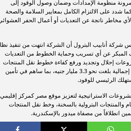
ونة منظومة الإمدادات وضمان وصول الوقود إلى
ما شدد على الالتزام الكامل بمعايير السلامة والصحة
 لأي مخاطر ناتجة عن التعديات أو أعمال الحفر العشوائي
 شركة أنابيب البترول أن الشركة انتهت من تنفيذ نظا
لتحكم الآلي (SCADA) للكشف المبكر عن أي تسريب وحماية الخطوط من التعديات
روعات إحلال وتجديد ورفع كفاءة خطوط نقل المنتجات
البترولية على مستوى الجمهورية، بتكلفة إجمالية بلغت نحو 3.3 مليار جنيه، بما ساهم في تأمين
تهلك الرئيسي للوقود.
مشروعات الاستراتيجية لتعزيز موقع مصر كمركز إقليمي
 والمنتجات البترولية بالسخنة، وخط نقل المنتجات
لمين انطلاقاً من مصفاة ميدور بالإسكندرية.