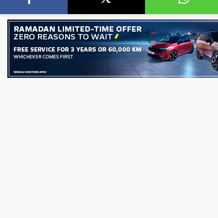
ن قائمة ”فوربس الشرق
تنظيم الاتصالات في مصر: عدم وجود 
عطل فني بتطبيق My NTRA...