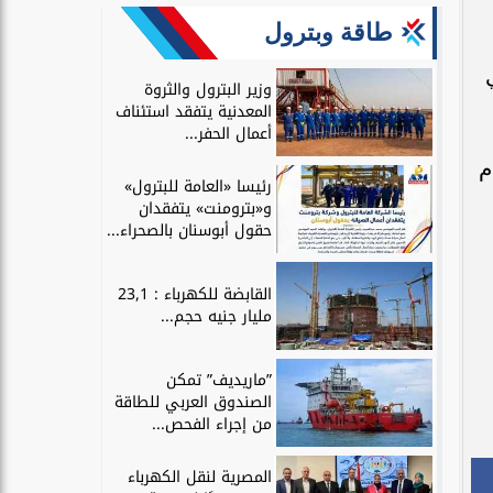
طاقة وبترول
وزير البترول والثروة
المعدنية يتفقد استئناف
أعمال الحفر...
م
رئيسا «العامة للبترول»
و«بترومنت» يتفقدان
حقول أبوسنان بالصحراء...
القابضة للكهرباء : 23,1
مليار جنيه حجم...
”ماريديف” تمكن
الصندوق العربي للطاقة
من إجراء الفحص...
المصرية لنقل الكهرباء