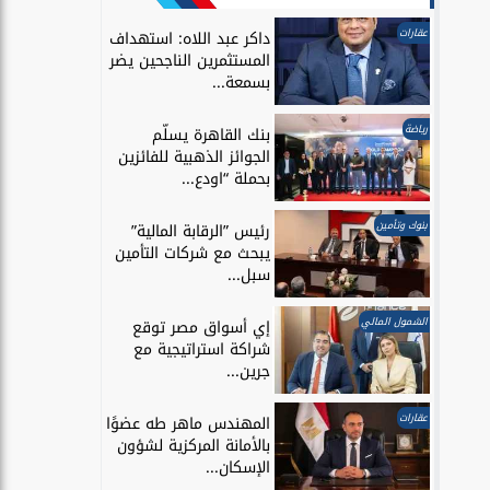
عقارات
داكر عبد اللاه: استهداف
المستثمرين الناجحين يضر
بسمعة...
رياضة
بنك القاهرة يسلّم
الجوائز الذهبية للفائزين
بحملة “اودع...
بنوك وتأمين
رئيس ”الرقابة المالية”
يبحث مع شركات التأمين
سبل...
الشمول المالي
إي أسواق مصر توقع
شراكة استراتيجية مع
جرين...
عقارات
المهندس ماهر طه عضوًا
بالأمانة المركزية لشؤون
الإسكان...