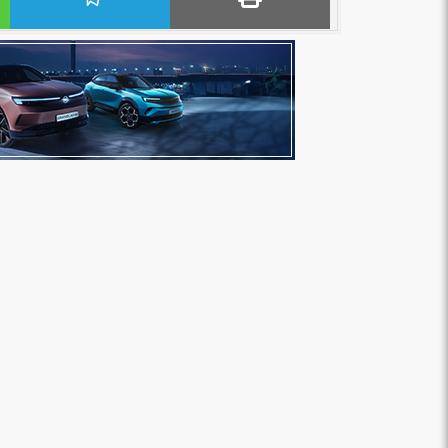
بنك مصر يشارك في فعالية “اليوم العالمي
«هشام عكاشه» ضم
للشباب” ويقدم العديد من العروض...
الأوسط” لأقوي 100 رئيس تنفيذي في...