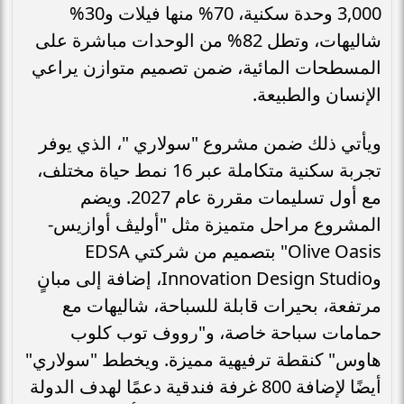
3,000 وحدة سكنية، 70% منها فيلات و30%
شاليهات، وتطل 82% من الوحدات مباشرة على
المسطحات المائية، ضمن تصميم متوازن يراعي
الإنسان والطبيعة.
ويأتي ذلك ضمن مشروع "سولاري "، الذي يوفر
تجربة سكنية متكاملة عبر 16 نمط حياة مختلف،
مع أول تسليمات مقررة عام 2027. ويضم
المشروع مراحل متميزة مثل "أوليڤ أوازيس-
Olive Oasis" بتصميم من شركتي EDSA
وInnovation Design Studio، إضافة إلى مبانٍ
مرتفعة، بحيرات قابلة للسباحة، شاليهات مع
حمامات سباحة خاصة، و"رووف توب كلوب
هاوس" كنقطة ترفيهية مميزة. ويخطط "سولاري"
أيضًا لإضافة 800 غرفة فندقية دعمًا لهدف الدولة