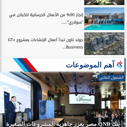
إنجاز 90% من الأعمال الخرسانية للكبائن في
”سولاري”.....
جولد تاون تبدأ أعمال الإنشاءات بمشروع «GT
Business...
آهم الموضوعات
الشمول المالي
بنك QNB مصر يعزز جاهزية المشروعات الصغيرة