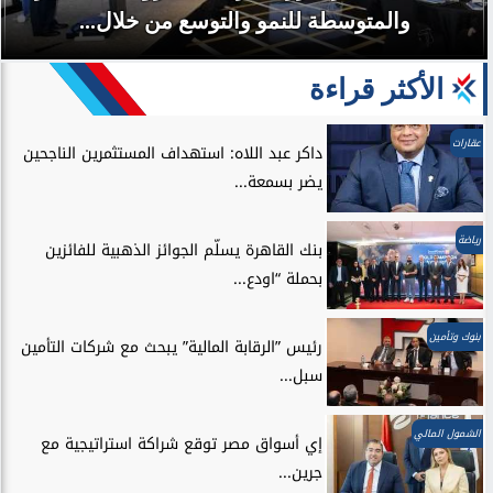
والمتوسطة للنمو والتوسع من خلال...
الأكثر قراءة
عقارات
داكر عبد اللاه: استهداف المستثمرين الناجحين
يضر بسمعة...
رياضة
بنك القاهرة يسلّم الجوائز الذهبية للفائزين
بحملة “اودع...
بنوك وتأمين
رئيس ”الرقابة المالية” يبحث مع شركات التأمين
سبل...
الشمول المالي
إي أسواق مصر توقع شراكة استراتيجية مع
جرين...