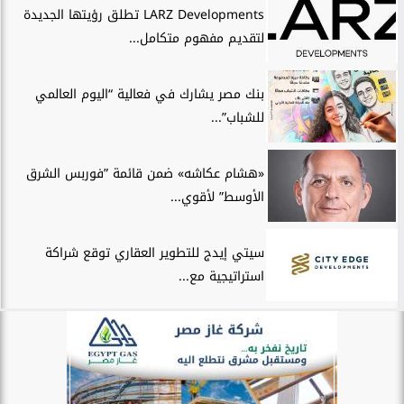
LARZ Developments تطلق رؤيتها الجديدة
لتقديم مفهوم متكامل...
بنك مصر يشارك في فعالية “اليوم العالمي
للشباب”...
«هشام عكاشه» ضمن قائمة ”فوربس الشرق
الأوسط” لأقوي...
سيتي إيدج للتطوير العقاري توقع شراكة
استراتيجية مع...