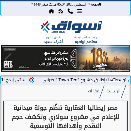
هـ
الجمعة
7 أغسطس 2026
05:34 مـ
22 صفر 1448
رئيس مجلس الإدارة
رئيس التحرير
معتصم ابراهيم
أشرف سعيد
Town Te ” بعرابى...
سيتي إيدج للتطوير العقاري ت
الرئيسية
عقارات
مصر إيطاليا العقارية تنظّم جولة ميدانية
للإعلام في مشروع سولاري وتكشف حجم
التقدم وأهدافها التوسعية