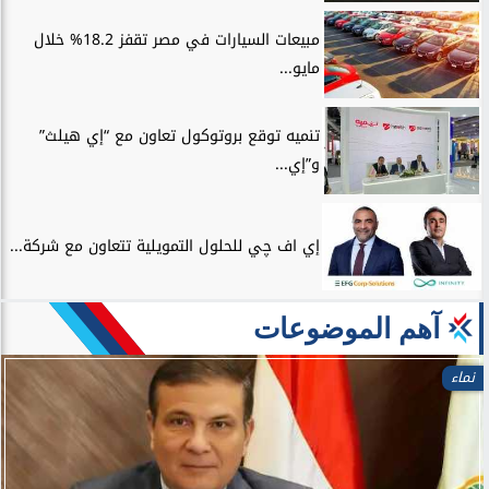
مبيعات السيارات في مصر تقفز 18.2% خلال
مايو...
تنميه توقع بروتوكول تعاون مع “إي هيلث”
و”إي...
إي اف چي للحلول التمويلية تتعاون مع شركة...
آهم الموضوعات
نماء