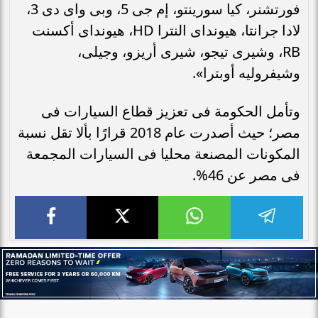
فورتشنر، كيا سورينتو، إم جى 5، وبى واى دى 3،
لادا جرانتا، هيونداى النترا HD، هيونداى أكسنت
RB، وشيرى تيجو، شيرى أريزو، وجيلى،
وشيفروليه أوبترا».
وتأمل الحكومة فى تعزيز قطاع السيارات فى
مصر؛ حيث أصدرت عام 2018 قرارًا بألا تقل نسبة
المكونات المصنعة محليا فى السيارات المجمعة
فى مصر عن 46%.