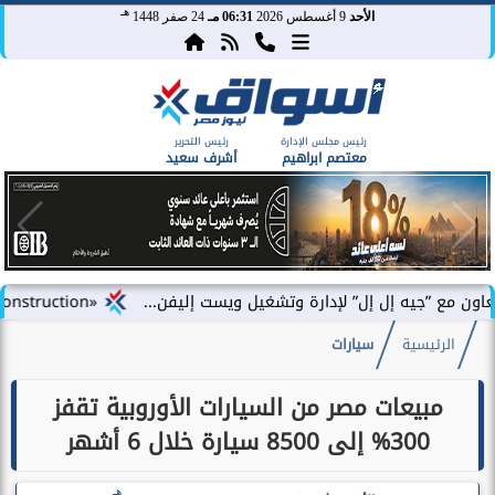
هـ
الأحد
9 أغسطس 2026
06:31 مـ
24 صفر 1448
رئيس مجلس الإدارة
رئيس التحرير
معتصم ابراهيم
أشرف سعيد
ه إل إل” لإدارة وتشغيل ويست إليفن...
«DAC Construction» تطلق «أركلاين للتطوير العقاري» في مصر وتستعد للإعلان عن محفظة...
الرئيسية
سيارات
مبيعات مصر من السيارات الأوروبية تقفز
300% إلى 8500 سيارة خلال 6 أشهر
هـ