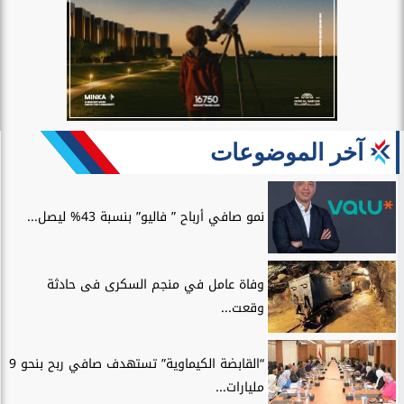
آخر الموضوعات
نمو صافي أرباح ” فاليو” بنسبة 43% ليصل...
وفاة عامل في منجم السكرى فى حادثة
وقعت...
“القابضة الكيماوية” تستهدف صافي ربح بنحو 9
مليارات...