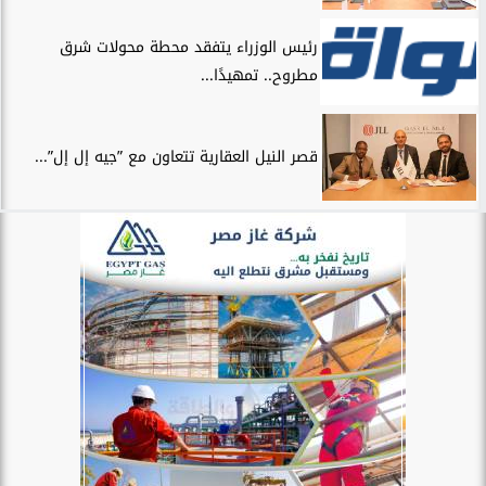
رئيس الوزراء يتفقد محطة محولات شرق
مطروح.. تمهيدًا...
قصر النيل العقارية تتعاون مع ”جيه إل إل”...