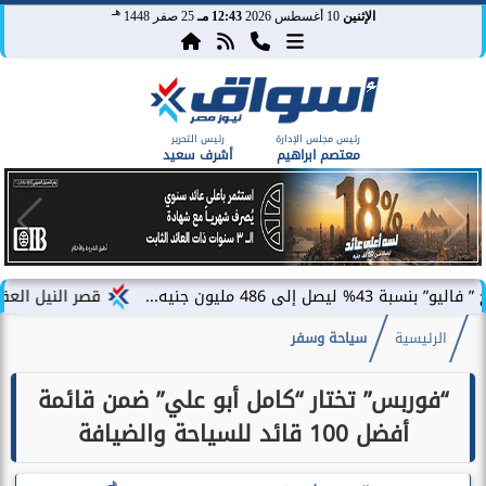
هـ
الإثنين
10 أغسطس 2026
12:43 مـ
25 صفر 1448
رئيس مجلس الإدارة
رئيس التحرير
معتصم ابراهيم
أشرف سعيد
 جنيه...
قصر النيل العقارية تتعاون 
الرئيسية
سياحة وسفر
“فوربس” تختار “كامل أبو علي” ضمن قائمة
أفضل 100 قائد للسياحة والضيافة
هـ