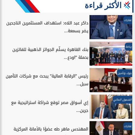
الأكثر قراءة
عقارات
داكر عبد اللاه: استهداف المستثمرين الناجحين
يضر بسمعة...
رياضة
بنك القاهرة يسلّم الجوائز الذهبية للفائزين
بحملة “اودع...
بنوك وتأمين
رئيس ”الرقابة المالية” يبحث مع شركات التأمين
سبل...
الشمول المالي
إي أسواق مصر توقع شراكة استراتيجية مع
جرين...
عقارات
المهندس ماهر طه عضوًا بالأمانة المركزية