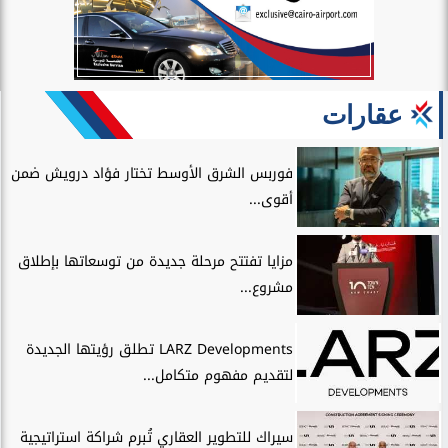
عقارات
فوربس الشرق الأوسط تختار فؤاد درويش ضمن
أقوى...
مزايا تفتتح مرحلة جديدة من توسعاتها بإطلاق
مشروع...
LARZ Developments تطلق رؤيتها الجديدة
لتقديم مفهوم متكامل...
سيراك للتطوير العقاري تُبرم شراكة استراتيجية