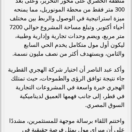
منطقة الحصري على محور التحرير، وعلى بُعد
300 متر فقط من محطة المونوريل، مما يمنحه
ميزة استراتيجية في الوصول والربط بين مختلف
أحياء أكتوبر. وتبلغ مساحة المشروع حوالي 7200
متر مربع، ويضم وحدات تجارية وإدارية وطبية،
ليكون أول مول متكامل يخدم الحي السابع
والثامن، ويستهدف أكثر من نصف مليون نسمة.
وأكد عبد الناصر أن اختيار شركة الهجري القطرية
جاء نتيجة توافق الرؤى والطموحات، حيث تمتلك
الهجري خبرة واسعة في المشروعات التجارية
في قطر، إلى جانب فهمها العميق لديناميكية
السوق المصري.
واختتم اللقاء برسالة موجهة للمستثمرين، مشددًا
على أن ميراي مول يمثل فرصة حقيقية في