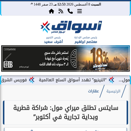
هـ
السبت
8 أغسطس 2026
12:53 مـ
23 صفر 1448
رئيس مجلس الإدارة
رئيس التحرير
معتصم ابراهيم
أشرف سعيد
“النينيو” تهدد أسواق السلع العالمية
فوربس الشرق الأوسط تختار 
الرئيسية
عقارات
سايتس تطلق ميراي مول: شراكة قطرية
وبداية تجارية في أكتوبر”
هـ