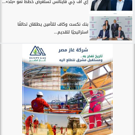
إي اف چي فاينانس تستعرض خطط نمو «بلد»...
بنك نكست وكاف للتأمين يطلقان تحالفًا
استراتيجيًا لتقديم...