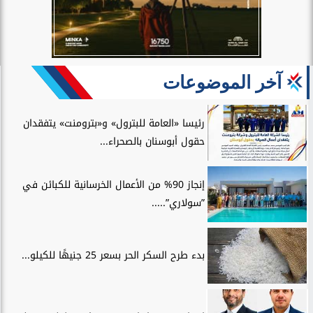
آخر الموضوعات
رئيسا «العامة للبترول» و«بترومنت» يتفقدان
حقول أبوسنان بالصحراء...
إنجاز 90% من الأعمال الخرسانية للكبائن في
”سولاري”.....
بدء طرح السكر الحر بسعر 25 جنيهًا للكيلو...