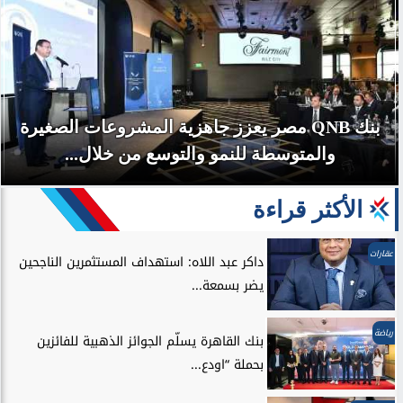
بنك QNB مصر يعزز جاهزية المشروعات الصغيرة
والمتوسطة للنمو والتوسع من خلال...
الأكثر قراءة
عقارات
داكر عبد اللاه: استهداف المستثمرين الناجحين
يضر بسمعة...
رياضة
بنك القاهرة يسلّم الجوائز الذهبية للفائزين
بحملة “اودع...