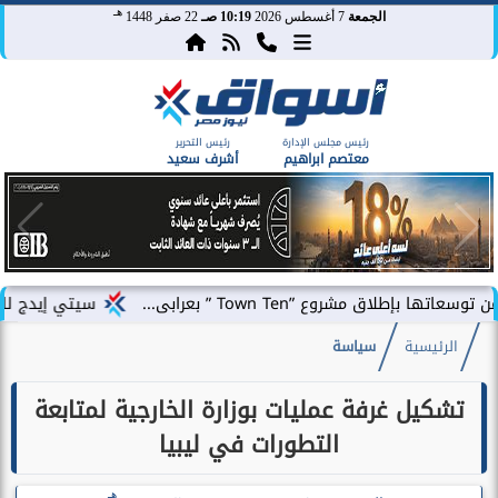
هـ
الجمعة
7 أغسطس 2026
10:19 صـ
22 صفر 1448
رئيس مجلس الإدارة
رئيس التحرير
معتصم ابراهيم
أشرف سعيد
ع ”Town Ten ” بعرابى...
سيتي إيدج للتطوير العقار
الرئيسية
سياسة
تشكيل غرفة عمليات بوزارة الخارجية لمتابعة
التطورات في ليبيا
هـ