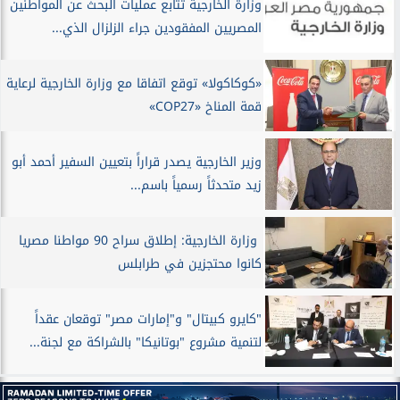
وزارة الخارجية تتابع عمليات البحث عن المواطنين
المصريين المفقودين جراء الزلزال الذي...
«كوكاكولا» توقع اتفاقا مع وزارة الخارجية لرعاية
قمة المناخ «COP27»
وزير الخارجية يصدر قراراً بتعيين السفير أحمد أبو
زيد متحدثاً رسمياً باسم...
وزارة الخارجية: إطلاق سراح 90 مواطنا مصريا
كانوا محتجزين في طرابلس
"كايرو كبيتال" و"إمارات مصر" توقعان عقداً
لتنمية مشروع "بوتانيكا" بالشراكة مع لجنة...