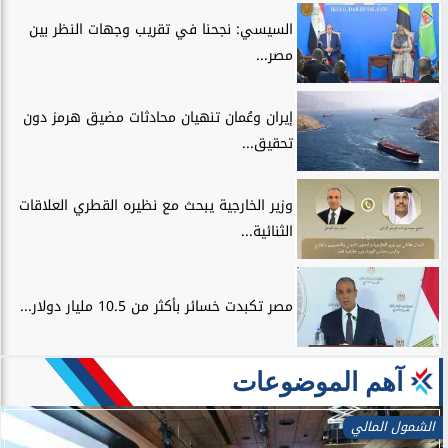
السيسي: نجحنا في تقريب وجهات النظر بين
مصر...
إيران وعُمان تنهيان محادثات مضيق هرمز دون
تحقيق...
وزير الخارجية يبحث مع نظيره القطري العلاقات
الثنائية...
مصر تكبدت خسائر بأكثر من 10.5 مليار دولار...
آهم الموضوعات
الشمول المالي