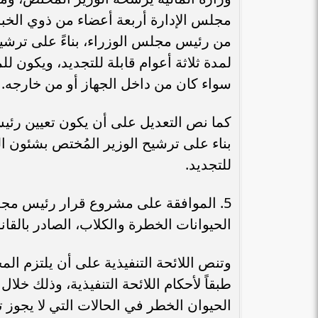
مجلس الإدارة أربعة أعضاء من ذوي الخبر
من رئيس مجلس الوزراء، بناءً على ترشيح
لمدة ثلاثة أعوام قابلة للتجديد، ويكون 
سواء كان من داخل الجهاز أو من خارجه.
كما نص التعديل على أن يكون تعيين رئي
بناء على ترشيح الوزير المُختص بشئون ا
للتجديد.
5. الموافقة على مشروع قرار رئيس مجلس 
الحيوانات الخطرة والكلاب، الصادر بالقانون رقم 29 ل
بنك مصر يشارك في فعالية “اليوم العالمي
«هشام عكاشه» ضم
وتنص اللائحة التنفيذية على أن يلتزم الم
للشباب” ويقدم العديد من العروض...
الأوسط” لأقوي 100 رئيس تنفيذي في...
طبقاً لأحكام اللائحة التنفيذية، وذلك خلال
الحيوان الخطر في الحالات التي لا يجوز ت