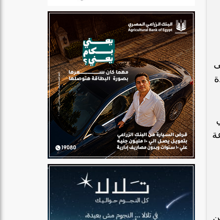
ى
ة
عة
ع أراض من