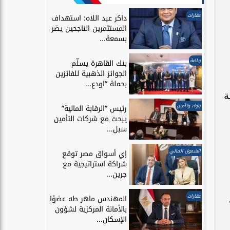
عقارات
داكر عبد اللاه: استهداف
المستثمرين الناجحين يضر
بسمعة...
رياضة
بنك القاهرة يسلّم
الجوائز الذهبية للفائزين
بحملة “اودع...
ة
بنوك وتأمين
رئيس ”الرقابة المالية”
يبحث مع شركات التأمين
سبل...
الشمول المالي
إي أسواق مصر توقع
شراكة استراتيجية مع
جرين...
عقارات
المهندس ماهر طه عضوًا
بالأمانة المركزية لشؤون
الإسكان...