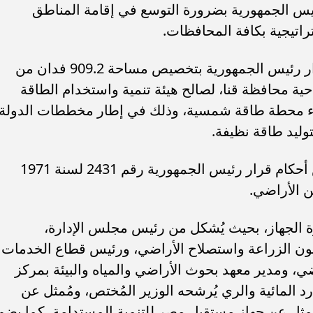
يس الجمهورية بضرورة التوسع في إقامة المناطق
راتيجية بكافة المحافظات.
3. وافق مجلس الوزراء على مشروع قرار رئيس الجمهورية بتخصيص مساحة 909.2 فدان من
حية محافظة قنا، لصالح هيئة تنمية واستخدام الطاقة
شاء محطة طاقة شمسية، وذلك في إطار مخططات الدولة
وليد طاقة نظيفة.
4. وافق مجلس الوزراء على تعديل بعض أحكام قرار رئيس الجمهورية رقم 2431 لسنة 1971
ن الأراضي.
 الجهاز، بحيث يُشكل من رئيس مجلس الإدارة،
ون الزراعة واستصلاح الأراضي، ورئيس قطاع الخدمات
ضي، ومدير معهد بحوث الأراضي والمياه والبيئة بمركز
د المائية والري يُرشحه الوزير المُختص، ومُمثل عن
مُمثل عن جهاز مستقبل مصر للتنمية المستدامة، كما يضم