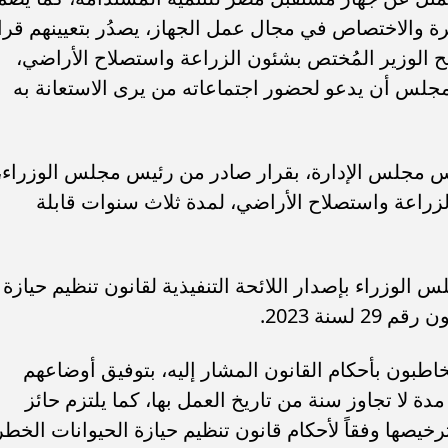
ة والاختصاص في مجال عمل الجهاز، يصدُر بتعيينهم قرا
 الوزير المُختص بشئون الزراعة واستصلاح الأراضي،
للمجلس أن يدعو لحضور اجتماعاته من يرى الاستعانة به
س مجلس الإدارة، بقرار صادر من رئيس مجلس الوزراء،
لزراعة واستصلاح الأراضي، لمدة ثلاث سنوات قابلة
الوزراء بإصدار اللائحة التنفيذية لقانون تنظيم حيازة
سنة 2023.
ن قائمة ”فوربس الشرق
تنظيم الاتصالات في مصر: عدم وجود 
خاطبون بأحكام القانون المشار إليه، بتوفيق أوضاعهم
عطل فني بتطبيق My NTRA...
 مدة لا تجاوز سنة من تاريخ العمل بها، كما يلتزم حائز
رخيصها وفقاً لأحكام قانون تنظيم حيازة الحيوانات الخطر