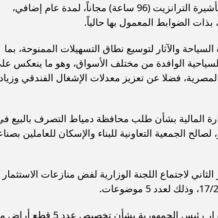
7. وافق مجلس الوزراء على مد العمل بتأشيرة الترانزيت (96 ساعة) مجاناً، لمدة عام إضافي،
السياحة والآثار لتوسيع نطاق التسهيلات الممنوحة، بما
سياحية الوافدة من مختلف الأسواق، وهو ما ينعكس عل
لمصرية، فضلا عن تعزيز معدلات الإشغال الفندقي وزياد
ارة المالية بشأن طلب محافظة دمياط التصرف بالبيع في
 رأس البر، لصالح الجمعية التعاونية للبناء والإسكان للعاملين بصنا
لثاني لاجتماع اللجنة الوزارية لفض منازعات الاستثمار
10. وافق مجلس الوزراء على مشروع قرار رئيس الجمهورية بشأن تخصيص عدد 5 قط