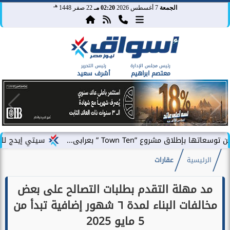
هـ
الجمعة
7 أغسطس 2026
02:20 مـ
22 صفر 1448
رئيس مجلس الإدارة
رئيس التحرير
معتصم ابراهيم
أشرف سعيد
ع ”Town Ten ” بعرابى...
سيتي إيدج للتطوير العقار
الرئيسية
عقارات
مد مهلة التقدم بطلبات التصالح على بعض
مخالفات البناء لمدة ٦ شهور إضافية تبدأ من
5 مايو 2025