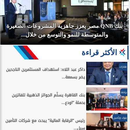
بنك QNB مصر يعزز جاهزية المشروعات الصغيرة
والمتوسطة للنمو والتوسع من خلال...
الأكثر قراءة
عقارات
داكر عبد اللاه: استهداف المستثمرين الناجحين
يضر بسمعة...
رياضة
بنك القاهرة يسلّم الجوائز الذهبية للفائزين
بحملة “اودع...
بنوك وتأمين
رئيس ”الرقابة المالية” يبحث مع شركات التأمين
سبل...