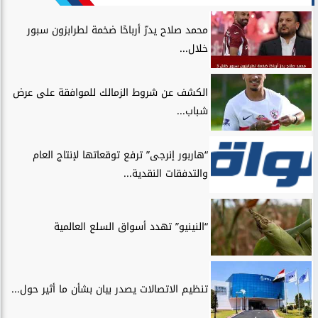
محمد صلاح يدرّ أرباحًا ضخمة لطرابزون سبور
خلال...
الكشف عن شروط الزمالك للموافقة على عرض
شباب...
“هاربور إنرجى” ترفع توقعاتها لإنتاج العام
والتدفقات النقدية...
“النينيو” تهدد أسواق السلع العالمية
تنظيم الاتصالات يصدر بيان بشأن ما أثير حول...