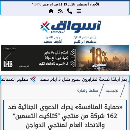
هـ
الأحد
9 أغسطس 2026
11:19 صـ
24 صفر 1448
رئيس مجلس الإدارة
رئيس التحرير
معتصم ابراهيم
أشرف سعيد
طرابزون سبور خلال 3 أيام فقط
تنظيم الاتصالات يصدر بيان بش
الرئيسية
صناعة وتجارة
«حماية المنافسة» يحرك الدعوى الجنائية ضد
162 شركة من منتجي ”كتاكيت التسمين”
والاتحاد العام لمنتجي الدواجن