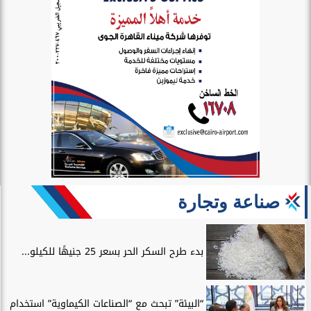
صناعة وتجارة
بدء طرح السكر الحر بسعر 25 جنيهًا للكيلو...
“البيئة” تبحث مع “الصناعات الكيماوية” استخدام