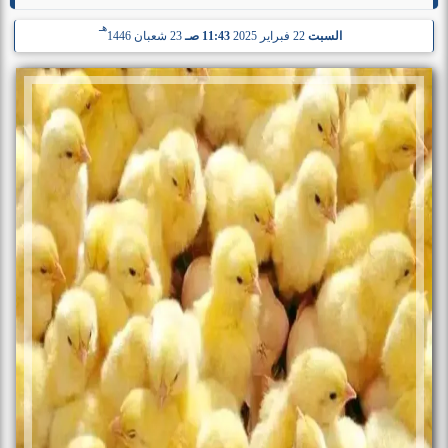
هـ
السبت
22 فبراير 2025
11:43 صـ
23 شعبان 1446