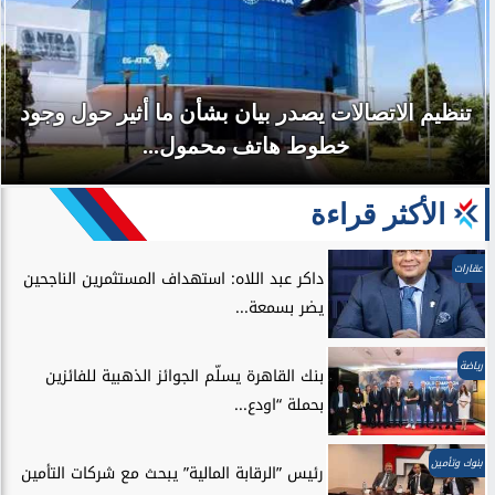
تنظيم الاتصالات يصدر بيان بشأن ما أثير حول وجود
خطوط هاتف محمول...
الأكثر قراءة
عقارات
داكر عبد اللاه: استهداف المستثمرين الناجحين
يضر بسمعة...
رياضة
بنك القاهرة يسلّم الجوائز الذهبية للفائزين
بحملة “اودع...
بنوك وتأمين
رئيس ”الرقابة المالية” يبحث مع شركات التأمين