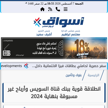
هـ
الجمعة
7 أغسطس 2026
10:55 مـ
22 صفر 1448
رئيس مجلس الإدارة
رئيس التحرير
معتصم ابراهيم
أشرف سعيد
 بطاقات فيزا الائتمانية داخل...
LARZ Developments تطلق رؤيتها الجديدة لتقديم مفهوم متكامل للتطوير العقاري في مصر
الرئيسية
بنوك وتأمين
انطلاقة قوية ببنك قناة السويس وأرباح غير
مسبوقة بنهاية 2024
هـ