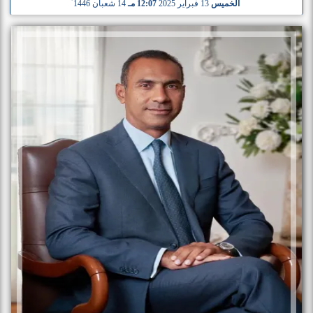
الخميس
13 فبراير 2025
12:07 مـ
14 شعبان 1446