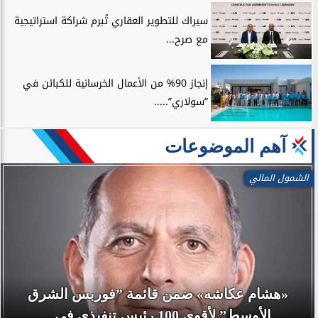
سيراك للتطوير العقاري تُبرم شراكة استراتيجية
مع صرح...
إنجاز 90% من الأعمال الخرسانية للكبائن في
”سولاري”.....
آهم الموضوعات
الشمول المالي
«هشام عكاشه» ضمن قائمة ”فوربس الشرق
الأوسط” لأقوي 100 رئيس تنفيذي في...