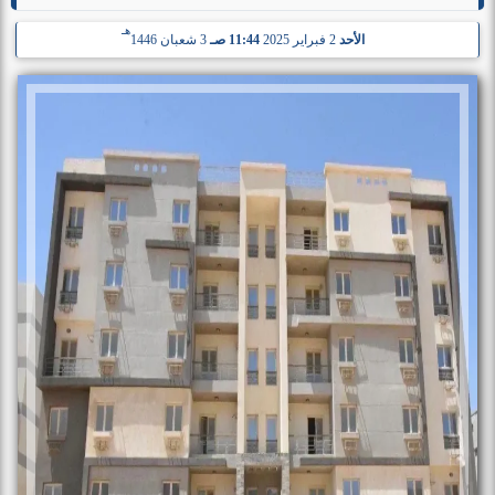
هـ
الأحد
2 فبراير 2025
11:44 صـ
3 شعبان 1446