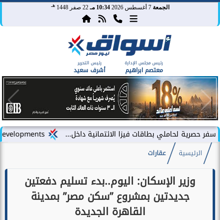
هـ
الجمعة
7 أغسطس 2026
10:34 مـ
22 صفر 1448
رئيس مجلس الإدارة
رئيس التحرير
معتصم ابراهيم
أشرف سعيد
حاملي بطاقات فيزا الائتمانية داخل...
LARZ Developments تطلق رؤيتها الجديدة لتقديم مفهوم متكامل للتطوير العقاري في مصر
الرئيسية
عقارات
وزير الإسكان: اليوم..بدء تسليم دفعتين
جديدتين بمشروع ”سكن مصر” بمدينة
القاهرة الجديدة