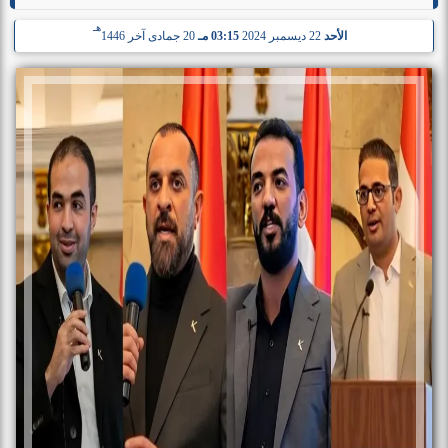
هـ
الأحد
22 ديسمبر 2024
03:15 مـ
20 جمادى آخر 1446