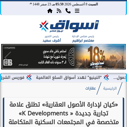
هـ
السبت
8 أغسطس 2026
05:59 مـ
23 صفر 1448
رئيس مجلس الإدارة
رئيس التحرير
معتصم ابراهيم
أشرف سعيد
“النينيو” تهدد أسواق السلع العالمية
فوربس الشرق الأوسط تختار ف
الرئيسية
عقارات
«كيان لإدارة الأصول العقارية» تطلق علامة
تجارية جديدة « K Developments»
متخصصة في المجتمعات السكنية المتكاملة