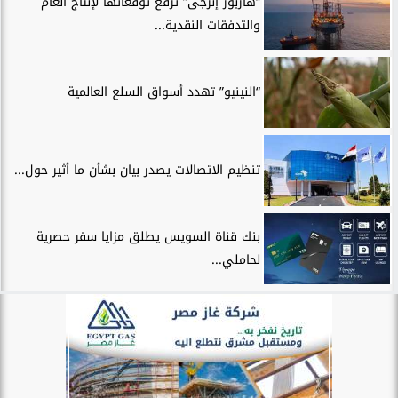
“هاربور إنرجى” ترفع توقعاتها لإنتاج العام
والتدفقات النقدية...
“النينيو” تهدد أسواق السلع العالمية
تنظيم الاتصالات يصدر بيان بشأن ما أثير حول...
بنك قناة السويس يطلق مزايا سفر حصرية
لحاملي...