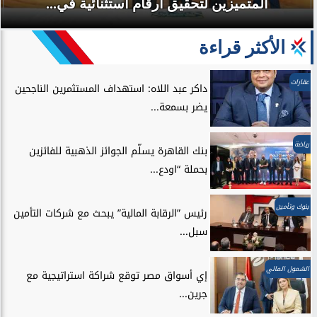
المتميزين لتحقيق ارقام استثنائية في...
الأكثر قراءة
عقارات
داكر عبد اللاه: استهداف المستثمرين الناجحين
يضر بسمعة...
رياضة
بنك القاهرة يسلّم الجوائز الذهبية للفائزين
بحملة “اودع...
بنوك وتأمين
رئيس ”الرقابة المالية” يبحث مع شركات التأمين
سبل...
الشمول المالي
إي أسواق مصر توقع شراكة استراتيجية مع
جرين...