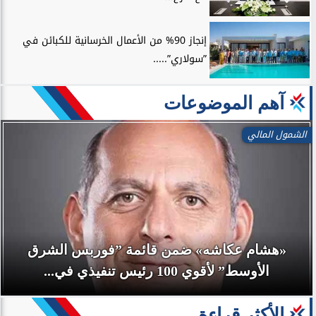
إنجاز 90% من الأعمال الخرسانية للكبائن في
”سولاري”.....
آهم الموضوعات
الشمول المالي
«هشام عكاشه» ضمن قائمة ”فوربس الشرق
الأوسط” لأقوي 100 رئيس تنفيذي في...
الأكثر قراءة