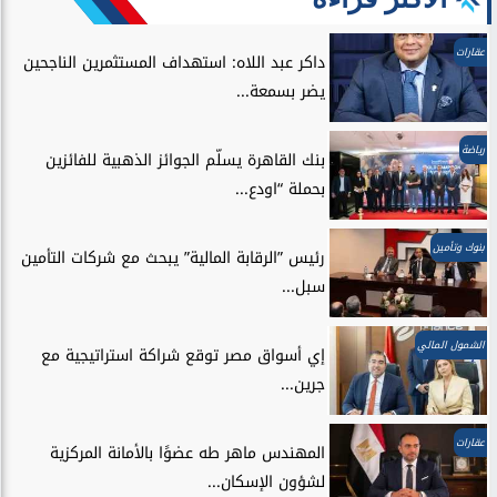
عقارات
داكر عبد اللاه: استهداف المستثمرين الناجحين
يضر بسمعة...
رياضة
بنك القاهرة يسلّم الجوائز الذهبية للفائزين
بحملة “اودع...
بنوك وتأمين
رئيس ”الرقابة المالية” يبحث مع شركات التأمين
سبل...
الشمول المالي
إي أسواق مصر توقع شراكة استراتيجية مع
جرين...
عقارات
المهندس ماهر طه عضوًا بالأمانة المركزية
لشؤون الإسكان...