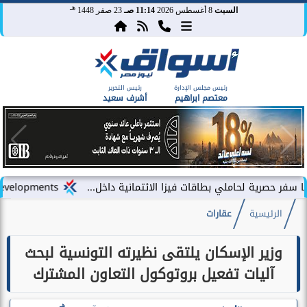
هـ
السبت
8 أغسطس 2026
11:14 صـ
23 صفر 1448
رئيس مجلس الإدارة
رئيس التحرير
معتصم ابراهيم
أشرف سعيد
حاملي بطاقات فيزا الائتمانية داخل...
LARZ Developments تطلق رؤيتها الجديدة لتقديم مفهوم متكامل للتطوير العقاري في مصر
الرئيسية
عقارات
وزير الإسكان يلتقى نظيرته التونسية لبحث
آليات تفعيل بروتوكول التعاون المشترك
هـ