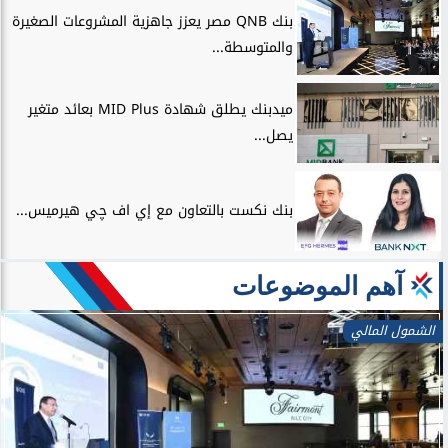
بنك QNB مصر يعزز جاهزية المشروعات الصغيرة
والمتوسطة...
ميدبنك يطلق شهادة MID Plus بعائد متغير
يصل...
بنك نكست بالتعاون مع إي اف چي هيرميس...
آهم الموضوعات
الشمول المالي