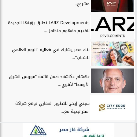
مشروع...
LARZ Developments تطلق رؤيتها الجديدة
لتقديم مفهوم متكامل...
بنك مصر يشارك في فعالية “اليوم العالمي
للشباب”...
«هشام عكاشه» ضمن قائمة ”فوربس الشرق
الأوسط” لأقوي...
سيتي إيدج للتطوير العقاري توقع شراكة
استراتيجية مع...