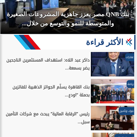
بنك QNB مصر يعزز جاهزية المشروعات الصغيرة
والمتوسطة للنمو والتوسع من خلال...
الأكثر قراءة
عقارات
داكر عبد اللاه: استهداف المستثمرين الناجحين
يضر بسمعة...
رياضة
بنك القاهرة يسلّم الجوائز الذهبية للفائزين
بحملة “اودع...
بنوك وتأمين
رئيس ”الرقابة المالية” يبحث مع شركات التأمين
سبل...