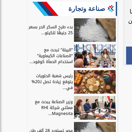
صناعة وتجارة
ن
بدء طرح السكر الحر بسعر
25 جنيهًا للكيلو...
“البيئة” تبحث مع
“الصناعات الكيماوية”
استخدام الحمأة كوقود...
رئيس شعبة الحلويات
يتوقع زيادة تصل لـ20%
في...
وزير الصناعة يبحث مع
ممثلي شركة RHI
Magnesita...
مصر تستورد 28 ألف طن