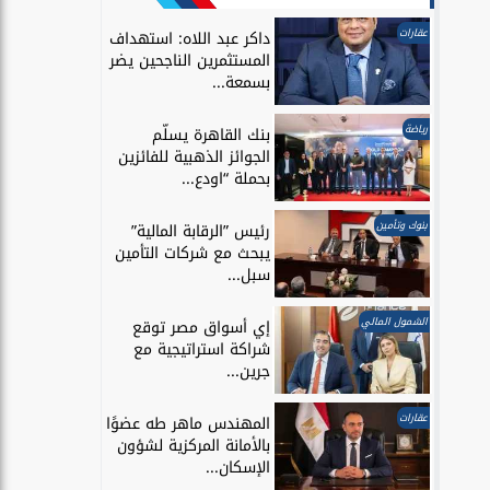
عقارات
داكر عبد اللاه: استهداف
المستثمرين الناجحين يضر
بسمعة...
رياضة
بنك القاهرة يسلّم
الجوائز الذهبية للفائزين
بحملة “اودع...
بنوك وتأمين
رئيس ”الرقابة المالية”
يبحث مع شركات التأمين
سبل...
الشمول المالي
إي أسواق مصر توقع
شراكة استراتيجية مع
جرين...
عقارات
المهندس ماهر طه عضوًا
بالأمانة المركزية لشؤون
الإسكان...