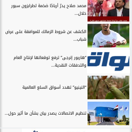
محمد صلاح يدرّ أرباحًا ضخمة لطرابزون سبور
خلال...
الكشف عن شروط الزمالك للموافقة على عرض
شباب...
“هاربور إنرجى” ترفع توقعاتها لإنتاج العام
والتدفقات النقدية...
“النينيو” تهدد أسواق السلع العالمية
تنظيم الاتصالات يصدر بيان بشأن ما أثير حول...