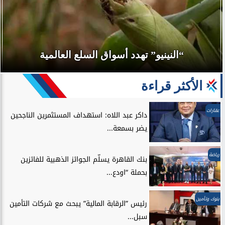
“النينيو” تهدد أسواق السلع العالمية
الأكثر قراءة
عقارات
داكر عبد اللاه: استهداف المستثمرين الناجحين
يضر بسمعة...
رياضة
بنك القاهرة يسلّم الجوائز الذهبية للفائزين
بحملة “اودع...
بنوك وتأمين
رئيس ”الرقابة المالية” يبحث مع شركات التأمين
سبل...