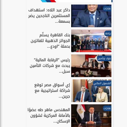
عقارات
داكر عبد اللاه: استهداف
المستثمرين الناجحين يضر
بسمعة...
رياضة
بنك القاهرة يسلّم
الجوائز الذهبية للفائزين
بحملة “اودع...
بنوك وتأمين
رئيس ”الرقابة المالية”
يبحث مع شركات التأمين
سبل...
الشمول المالي
إي أسواق مصر توقع
شراكة استراتيجية مع
جرين...
عقارات
المهندس ماهر طه عضوًا
بالأمانة المركزية لشؤون
الإسكان...