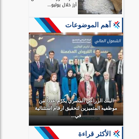
أرز خلال يوليو...
آهم الموضوعات
الشمول المالي
البنك الزراعي المصري يكرّم عدداً من
رية
موظفيه المتميزين لتحقيق ارقام استثنائية
بنك مصر يش
.
في...
للشباب”
الأكثر قراءة