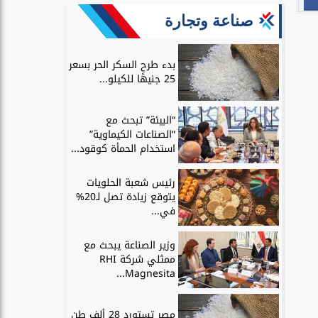
صناعة وتجارة
بدء طرح السكر الحر بسعر
25 جنيهًا للكيلو...
“البيئة” تبحث مع
“الصناعات الكيماوية”
استخدام الحمأة كوقود...
رئيس شعبة الحلويات
يتوقع زيادة تصل لـ20%
في...
وزير الصناعة يبحث مع
ممثلي شركة RHI
Magnesita...
مصر تستورد 28 ألف طن