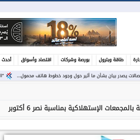
ارة
طاقة وبترول
بورصة وشركات
اقتصاد وأسواق
أحدث ال
يان بشأن ما أثير حول وجود خطوط هاتف محمول...
“النينيو” تهدد 