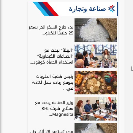
صناعة وتجارة
بدء طرح السكر الحر بسعر
25 جنيهًا للكيلو...
“البيئة” تبحث مع
“الصناعات الكيماوية”
استخدام الحمأة كوقود...
ا
رئيس شعبة الحلويات
يتوقع زيادة تصل لـ20%
في...
وزير الصناعة يبحث مع
ممثلي شركة RHI
Magnesita...
مصر تستورد 28 ألف طن