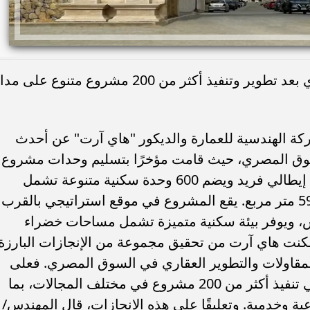
الشركة ترسخ مكانتها في القطاع العقاري بعد تطوير وتنفيذ أكثر من 200 مشروع متنوع على 
بتمبر 2024-أعلنت الشركة الهندسية للعمارة والديكور "هاي آرت" عن أحدث
لسوق المصري، حيث قامت مؤخرًا بتسليم وحدات مشروع
"آرت سيتي" السكني الذي يتميز بتصميم إيطالي فريد ويضم 600 وحدة سكنية متنوعة تشمل
الفيلات وشقق سكنية على مساحة 59,000 متر مربع. يقع المشروع في موقع استراتيجي بالقرب
س، ويوفر بيئة سكنية متميزة تشمل مساحات خضراء
مكنت هاي آرت من تحقيق مجموعة من الإنجازات البارزة
مقاولات والتطوير العقاري في السوق المصري. فعلى
مدار أكثر من 32 عامًا، نجحت الشركة في تنفيذ أكثر من 200 مشروع في مختلف المجالات، بما
 وخدمية. وتعليقًا على هذه الإنجازات، قال المهندس/