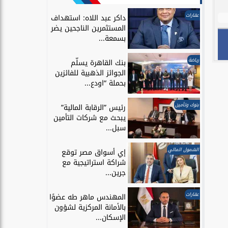
عقارات
داكر عبد اللاه: استهداف
المستثمرين الناجحين يضر
بسمعة...
رياضة
بنك القاهرة يسلّم
الجوائز الذهبية للفائزين
بحملة “اودع...
بنوك وتأمين
رئيس ”الرقابة المالية”
يبحث مع شركات التأمين
سبل...
الشمول المالي
إي أسواق مصر توقع
شراكة استراتيجية مع
جرين...
عقارات
المهندس ماهر طه عضوًا
بالأمانة المركزية لشؤون
الإسكان...