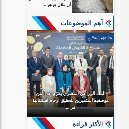
أرز خلال يوليو...
آهم الموضوعات
الشمول المالي
البنك الزراعي المصري يكرّم عدداً من
رية
موظفيه المتميزين لتحقيق ارقام استثنائية
بنك مصر يش
.
في...
للشباب”
الأكثر قراءة