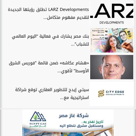
LARZ Developments تطلق رؤيتها الجديدة
لتقديم مفهوم متكامل...
بنك مصر يشارك في فعالية “اليوم العالمي
للشباب”...
«هشام عكاشه» ضمن قائمة ”فوربس الشرق
الأوسط” لأقوي...
سيتي إيدج للتطوير العقاري توقع شراكة
استراتيجية مع...