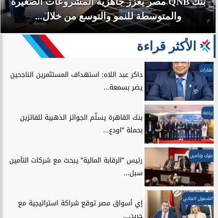
بنك QNB مصر يعزز جاهزية المشروعات الصغيرة
والمتوسطة للنمو والتوسع من خلال...
الأكثر قراءة
عقارات
داكر عبد اللاه: استهداف المستثمرين الناجحين
يضر بسمعة...
رياضة
بنك القاهرة يسلّم الجوائز الذهبية للفائزين
بحملة “اودع...
بنوك وتأمين
رئيس ”الرقابة المالية” يبحث مع شركات التأمين
سبل...
الشمول المالي
إي أسواق مصر توقع شراكة استراتيجية مع
جرين...