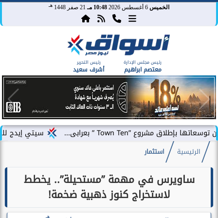
هـ
الخميس
6 أغسطس 2026
10:48 مـ
21 صفر 1448
رئيس مجلس الإدارة
رئيس التحرير
معتصم ابراهيم
أشرف سعيد
”Town Ten ” بعرابى...
سيتي إيدج للتطوير العقاري
الرئيسية
استثمار
ساويرس في مهمة ”مستحيلة”.. يخطط
لاستخراج كنوز ذهبية ضخمة!
هـ