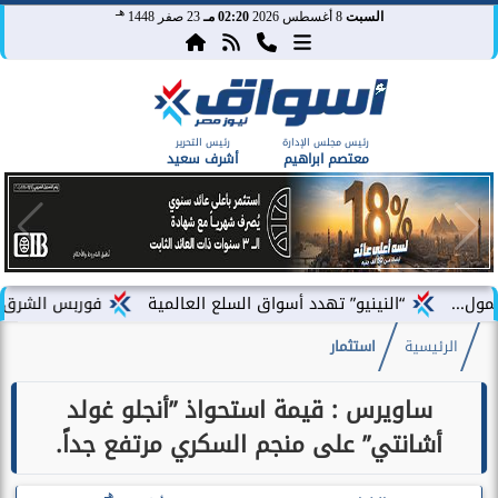
هـ
السبت
8 أغسطس 2026
02:20 مـ
23 صفر 1448
رئيس مجلس الإدارة
رئيس التحرير
معتصم ابراهيم
أشرف سعيد
“النينيو” تهدد أسواق السلع العالمية
فوربس الشرق الأوسط تخت
الرئيسية
استثمار
ساويرس : قيمة استحواذ ”أنجلو غولد
أشانتي” على منجم السكري مرتفع جداً.
هـ