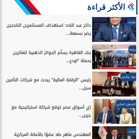
الأكثر قراءة
عقارات
داكر عبد اللاه: استهداف المستثمرين الناجحين
يضر بسمعة...
رياضة
بنك القاهرة يسلّم الجوائز الذهبية للفائزين
بحملة “اودع...
بنوك وتأمين
رئيس ”الرقابة المالية” يبحث مع شركات التأمين
سبل...
الشمول المالي
إي أسواق مصر توقع شراكة استراتيجية مع
جرين...
عقارات
المهندس ماهر طه عضوًا بالأمانة المركزية