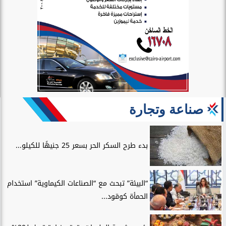
صناعة وتجارة
بدء طرح السكر الحر بسعر 25 جنيهًا للكيلو...
“البيئة” تبحث مع “الصناعات الكيماوية” استخدام
الحمأة كوقود...