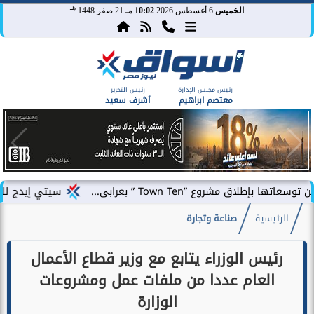
هـ
الخميس
6 أغسطس 2026
10:02 مـ
21 صفر 1448
رئيس مجلس الإدارة
رئيس التحرير
معتصم ابراهيم
أشرف سعيد
Town T ” بعرابى...
سيتي إيدج للتطوير العقاري ت
الرئيسية
صناعة وتجارة
رئيس الوزراء يتابع مع وزير قطاع الأعمال
العام عددا من ملفات عمل ومشروعات
الوزارة