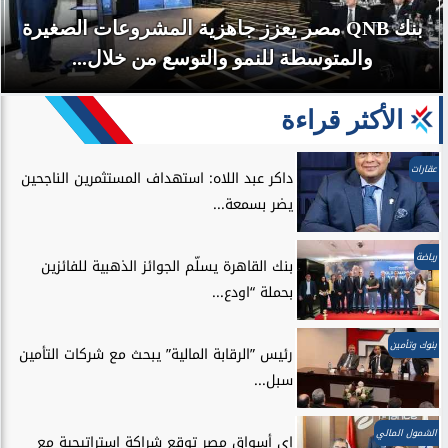
بنك QNB مصر يعزز جاهزية المشروعات الصغيرة
والمتوسطة للنمو والتوسع من خلال...
الأكثر قراءة
عقارات
داكر عبد اللاه: استهداف المستثمرين الناجحين
يضر بسمعة...
رياضة
بنك القاهرة يسلّم الجوائز الذهبية للفائزين
بحملة “اودع...
بنوك وتأمين
رئيس ”الرقابة المالية” يبحث مع شركات التأمين
سبل...
الشمول المالي
إي أسواق مصر توقع شراكة استراتيجية مع