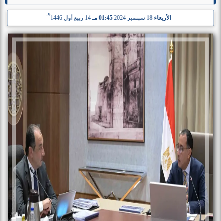
هـ
الأربعاء
18 سبتمبر 2024
01:45 مـ
14 ربيع أول 1446