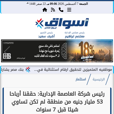
هـ
الجمعة
7 أغسطس 2026
09:06 مـ
22 صفر 1448
رئيس مجلس الإدارة
رئيس التحرير
معتصم ابراهيم
أشرف سعيد
متميزين لتحقيق ارقام استثنائية في...
بنك مصر يشارك في فعالية “
الرئيسية
استثمار
رئيس شركة العاصمة الإدارية: حققنا أرباحا
53 مليار جنيه من منطقة لم تكن تساوي
شيئا قبل 7 سنوات