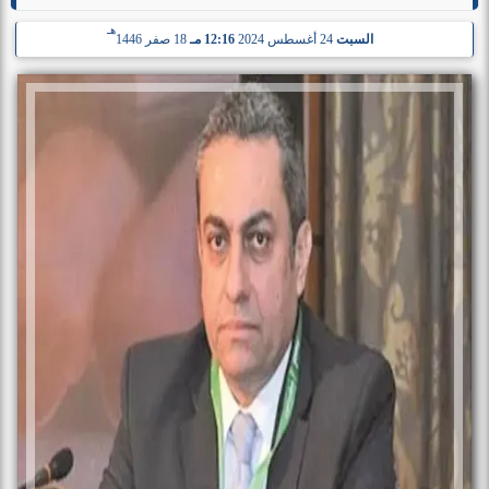
هـ
السبت
24 أغسطس 2024
12:16 مـ
18 صفر 1446