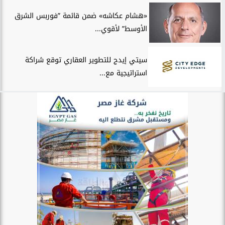
«هشام عكاشه» ضمن قائمة ”فوربس الشرق
الأوسط” لأقوي...
سيتي إيدج للتطوير العقاري توقع شراكة
استراتيجية مع...