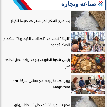
صناعة وتجارة
بدء طرح السكر الحر بسعر 25 جنيهًا للكيلو...
“البيئة” تبحث مع “الصناعات الكيماوية” استخدام
الحمأة كوقود...
رئيس شعبة الحلويات يتوقع زيادة تصل لـ20%
في...
وزير الصناعة يبحث مع ممثلي شركة RHI
Magnesita...
مصر تستورد 28 ألف طن أرز خلال يوليو...