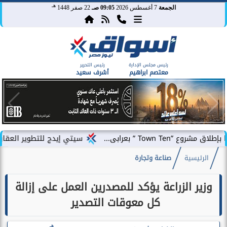
هـ
الجمعة
7 أغسطس 2026
09:05 صـ
22 صفر 1448
رئيس مجلس الإدارة
رئيس التحرير
معتصم ابراهيم
أشرف سعيد
بى...
سيتي إيدج للتطوير العقاري توقع شراكة
الرئيسية
صناعة وتجارة
وزير الزراعة يؤكد للمصدرين العمل على إزالة
كل معوقات التصدير
هـ