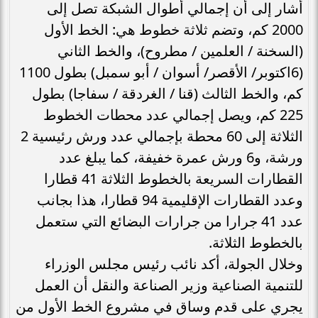
أشار إلى أن إجمالي أطوال الشبكة تصل إلى
2000 كم، وتضم ثلاثة خطوط هي: الخط الأول
(السخنة / العلمين / مطروح)، والخط الثاني
(6اكتوبر/ الأقصر/ أسوان / أبو سمبل) بطول 1100
كم، والخط الثالث (قنا / الغردقة / سفاجا) بطول
225 كم، ويصل إجمالي عدد محطات الخطوط
الثلاثة إلى 60 محطة بإجمالي عدد ورش رئيسية 2
ورشة، و6 ورش عمرة خفيفة، كما يبلغ عدد
القطارات السريعة بالخطوط الثلاثة 41 قطارا
وعدد القطارات الإقليمية 94 قطارا، هذا بجانب
عدد 41 جرارا من جرارات البضائع التي ستعمل
بالخطوط الثلاثة.
وخلال الجولة، أكد نائب رئيس مجلس الوزراء
للتنمية الصناعية وزير الصناعة والنقل أن العمل
يجري على قدم وساق في مشروع الخط الأول من