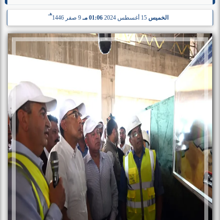
هـ
الخميس
15 أغسطس 2024
01:06 مـ
9 صفر 1446