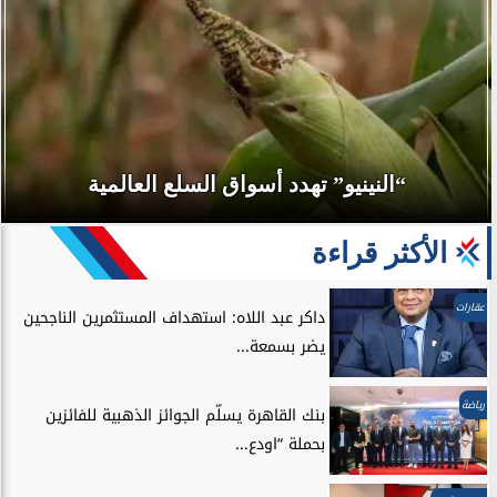
“النينيو” تهدد أسواق السلع العالمية
الأكثر قراءة
عقارات
داكر عبد اللاه: استهداف المستثمرين الناجحين
يضر بسمعة...
رياضة
بنك القاهرة يسلّم الجوائز الذهبية للفائزين
بحملة “اودع...