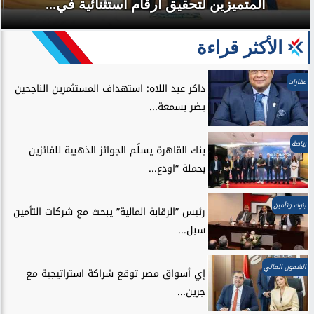
المتميزين لتحقيق ارقام استثنائية في...
الأكثر قراءة
عقارات
داكر عبد اللاه: استهداف المستثمرين الناجحين
يضر بسمعة...
رياضة
بنك القاهرة يسلّم الجوائز الذهبية للفائزين
بحملة “اودع...
بنوك وتأمين
رئيس ”الرقابة المالية” يبحث مع شركات التأمين
سبل...
الشمول المالي
إي أسواق مصر توقع شراكة استراتيجية مع
جرين...