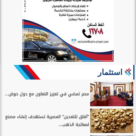
استثمار
مصر تمضي في تعزيز التعاون مع دول حوض...
”آفاق للتعدين” المصرية تستهدف إنشاء مصنع
لمعالجة الذهب...