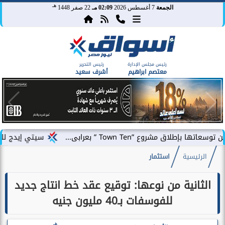
هـ
الجمعة
7 أغسطس 2026
02:09 مـ
22 صفر 1448
رئيس مجلس الإدارة
رئيس التحرير
معتصم ابراهيم
أشرف سعيد
”Town Ten ” بعرابى...
سيتي إيدج للتطوير العقاري
الرئيسية
استثمار
الثانية من نوعها: توقيع عقد خط انتاج جديد
للفوسفات بـ40 مليون جنيه
هـ