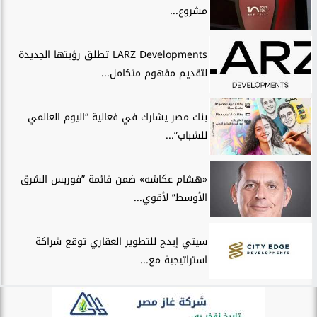
مشروع...
LARZ Developments تطلق رؤيتها الجديدة
لتقديم مفهوم متكامل...
بنك مصر يشارك في فعالية “اليوم العالمي
للشباب”...
«هشام عكاشه» ضمن قائمة ”فوربس الشرق
الأوسط” لأقوي...
سيتي إيدج للتطوير العقاري توقع شراكة
استراتيجية مع...