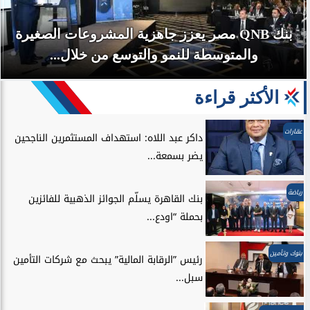
بنك QNB مصر يعزز جاهزية المشروعات الصغيرة
والمتوسطة للنمو والتوسع من خلال...
الأكثر قراءة
عقارات
داكر عبد اللاه: استهداف المستثمرين الناجحين
يضر بسمعة...
رياضة
بنك القاهرة يسلّم الجوائز الذهبية للفائزين
بحملة “اودع...
بنوك وتأمين
رئيس ”الرقابة المالية” يبحث مع شركات التأمين
سبل...