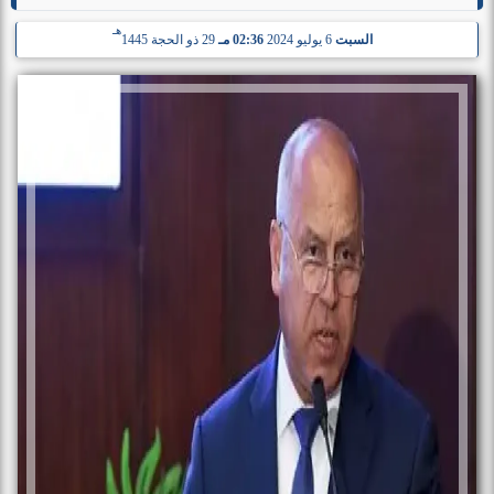
هـ
السبت
6 يوليو 2024
02:36 مـ
29 ذو الحجة 1445