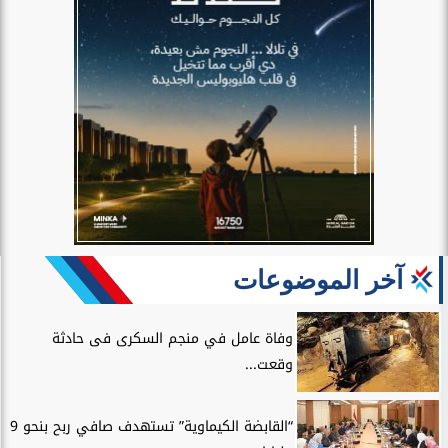
آخر الموضوعات
وفاة عامل في منجم السكرى فى حادثة
وقعت...
“القابضة الكيماوية” تستهدف صافي ربح بنحو 9