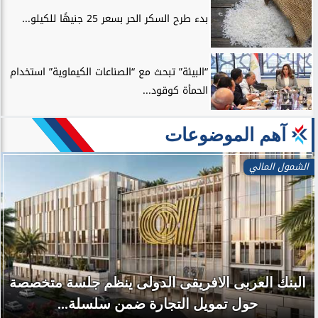
بدء طرح السكر الحر بسعر 25 جنيهًا للكيلو...
“البيئة” تبحث مع “الصناعات الكيماوية” استخدام
الحمأة كوقود...
آهم الموضوعات
الشمول المالي
البنك العربى الافريقى الدولى ينظم جلسة متخصصة
حول تمويل التجارة ضمن سلسلة...