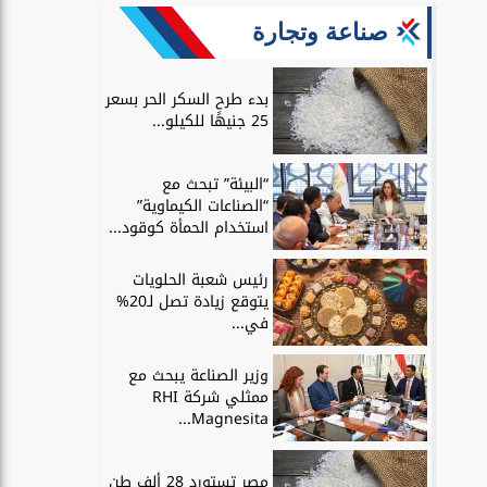
صناعة وتجارة
بدء طرح السكر الحر بسعر
25 جنيهًا للكيلو...
“البيئة” تبحث مع
“الصناعات الكيماوية”
استخدام الحمأة كوقود...
رئيس شعبة الحلويات
يتوقع زيادة تصل لـ20%
في...
وزير الصناعة يبحث مع
ممثلي شركة RHI
Magnesita...
مصر تستورد 28 ألف طن