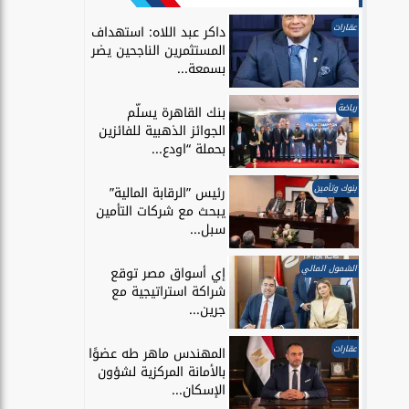
عقارات
داكر عبد اللاه: استهداف
المستثمرين الناجحين يضر
بسمعة...
رياضة
بنك القاهرة يسلّم
الجوائز الذهبية للفائزين
بحملة “اودع...
بنوك وتأمين
رئيس ”الرقابة المالية”
يبحث مع شركات التأمين
سبل...
الشمول المالي
إي أسواق مصر توقع
شراكة استراتيجية مع
جرين...
عقارات
المهندس ماهر طه عضوًا
بالأمانة المركزية لشؤون
الإسكان...