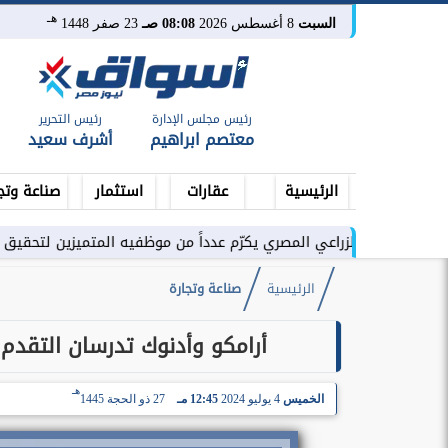
هـ
السبت
8 أغسطس 2026
08:08 صـ
23 صفر 1448
رئيس مجلس الإدارة
رئيس التحرير
معتصم ابراهيم
أشرف سعيد
الرئيسية
عقارات
استثمار
صناعة وتج
 الزراعي المصري يكرّم عدداً من موظفيه المتميزين لتحقيق ارقام استثنائي
الرئيسية
صناعة وتجارة
أرامكو وأدنوك تدرسان التقدم 
هـ
الخميس
4 يوليو 2024
12:45 مـ
27 ذو الحجة 1445