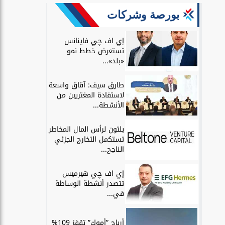
بورصة وشركات
إي اف چي فاينانس
تستعرض خطط نمو
«بلد»...
طارق سيف: آقاق واسعة
لاستفادة المغتربين من
الأنشطة...
بلتون لرأس المال المخاطر
تستكمل التخارج الجزئي
الناجح...
إي اف چي هيرميس
تتصدر أنشطة الوساطة
في...
أرباح ”أموك” تقفز 109%