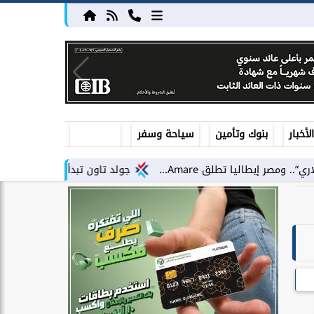
أخبار
بنوك وتأمين
سياحة وسفر
جولد تاون تبدأ أعمال الإنشاءات بمشروع «GT Business City» بالتزامن مع طرح...