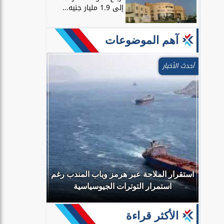
إلى 1.9 مليار جنيه...
آهم الموضوعات
أحدث الأخبار
ًا
لة
استقرار الملاحة عبر هرمز وباب المندب رغم
“البيئة” 
استمرار التوترات الجيوسياسية
استخدام ال
الأكثر قراءة