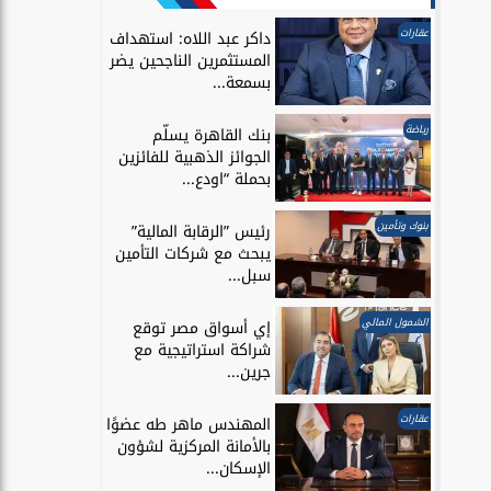
عقارات
داكر عبد اللاه: استهداف
المستثمرين الناجحين يضر
بسمعة...
رياضة
بنك القاهرة يسلّم
الجوائز الذهبية للفائزين
بحملة “اودع...
بنوك وتأمين
رئيس ”الرقابة المالية”
يبحث مع شركات التأمين
سبل...
الشمول المالي
إي أسواق مصر توقع
شراكة استراتيجية مع
جرين...
عقارات
المهندس ماهر طه عضوًا
بالأمانة المركزية لشؤون
الإسكان...