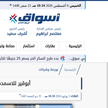
هـ
الخميس
6 أغسطس 2026
10:34 صـ
21 صفر 1448
رئيس مجلس الإدارة
رئيس التحرير
معتصم ابراهيم
أشرف سعيد
الرئيسية
عقارات
استثمار
صناعة وتج
في سوق...
بدء طرح السكر الحر بسعر 25 جنيهًا للكيلو اعتبارًا من غد
الرئيسية
بورصة وشركات
أبوقير للاسمدة
هـ
الثلاثاء
2 يوليو 2024
10:10 صـ
25 ذو الحجة 1445