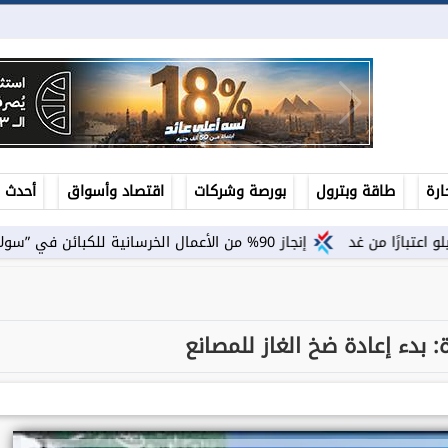
ارة
طاقة وبترول
بورصة وشركات
اقتصاد وأسواق
أحدث ال
إنجاز 90% من الأعمال الخرسانية للكبائن في ”سولاري”.. ومصر إيطاليا تطلق Amare...
: بدء إعادة ضخ الغاز للمصانع