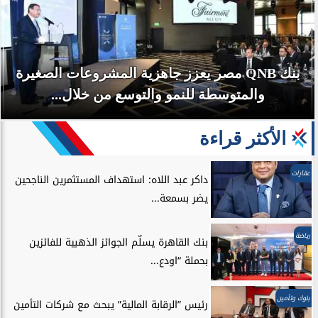
بنك QNB مصر يعزز جاهزية المشروعات الصغيرة
والمتوسطة للنمو والتوسع من خلال...
الأكثر قراءة
عقارات
داكر عبد اللاه: استهداف المستثمرين الناجحين
يضر بسمعة...
رياضة
بنك القاهرة يسلّم الجوائز الذهبية للفائزين
بحملة “اودع...
بنوك وتأمين
رئيس ”الرقابة المالية” يبحث مع شركات التأمين