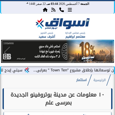
هـ
الجمعة
7 أغسطس 2026
03:44 صـ
22 صفر 1448
رئيس مجلس الإدارة
رئيس التحرير
معتصم ابراهيم
أشرف سعيد
 ”Town Ten ” بعرابى...
سيتي إيدج للتطوير العقار
الرئيسية
استثمار
١٠ معلومات عن مدينة بوتروفينو الجديدة
بمرسى علم
هـ