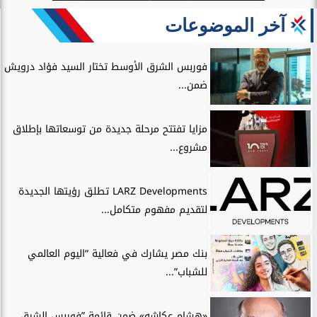
آخر الموضوعات
فوربس الشرق الأوسط تختار السيد فؤاد درويش
ضمن...
مزايا تفتتح مرحلة جديدة من توسعاتها بإطلاق
مشروع...
LARZ Developments تطلق رؤيتها الجديدة
لتقديم مفهوم متكامل...
بنك مصر يشارك في فعالية “اليوم العالمي
للشباب”...
«هشام عكاشه» ضمن قائمة ”فوربس الشرق