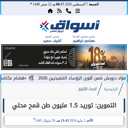
هـ
الجمعة
7 أغسطس 2026
08:17 مـ
22 صفر 1448
رئيس مجلس الإدارة
رئيس التحرير
معتصم ابراهيم
أشرف سعيد
من أقوى الرؤساء التنفيذيين 2026
«هشام عكاشه» ضمن قائمة ”فوربس ال
الرئيسية
أحدث الأخبار
التموين: توريد 1.5 مليون طن قمح محلي
هـ
الأحد
5 مايو 2024
11:43 صـ
26 شوال 1445