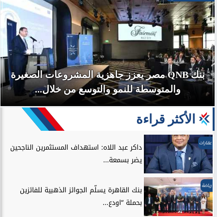
بنك QNB مصر يعزز جاهزية المشروعات الصغيرة
والمتوسطة للنمو والتوسع من خلال...
الأكثر قراءة
عقارات
داكر عبد اللاه: استهداف المستثمرين الناجحين
يضر بسمعة...
رياضة
بنك القاهرة يسلّم الجوائز الذهبية للفائزين
بحملة “اودع...