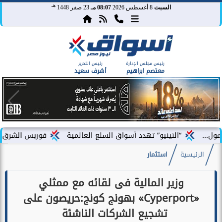
هـ
السبت
8 أغسطس 2026
08:07 مـ
23 صفر 1448
رئيس مجلس الإدارة
رئيس التحرير
معتصم ابراهيم
أشرف سعيد
“النينيو” تهدد أسواق السلع العالمية
فوربس الشرق الأوسط تختار ف
الرئيسية
استثمار
وزير المالية فى لقائه مع ممثلي
«Cyperport» بهونج كونج:حريصون على
تشجيع الشركات الناشئة