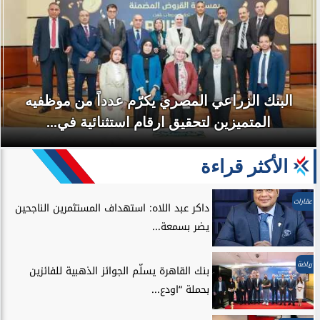
البنك الزراعي المصري يكرّم عدداً من موظفيه
المتميزين لتحقيق ارقام استثنائية في...
الأكثر قراءة
عقارات
داكر عبد اللاه: استهداف المستثمرين الناجحين
يضر بسمعة...
رياضة
بنك القاهرة يسلّم الجوائز الذهبية للفائزين
بحملة “اودع...