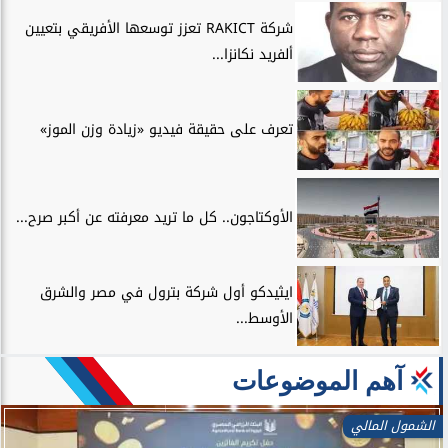
شركة RAKICT تعزز توسعها الأفريقي بتعيين
ألفريد نكانزا...
تعرف على حقيقة فيديو «زيادة وزن الموز»
الأوكتاجون.. كل ما تريد معرفته عن أكبر صرح...
ايثيدكو أول شركة بترول في مصر والشرق
الأوسط...
آهم الموضوعات
الشمول المالي