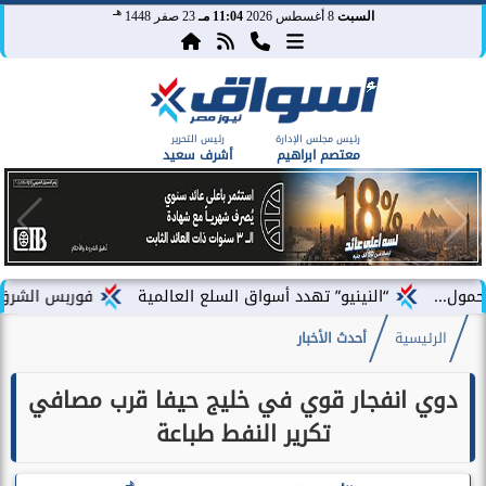
هـ
السبت
8 أغسطس 2026
11:04 مـ
23 صفر 1448
رئيس مجلس الإدارة
رئيس التحرير
معتصم ابراهيم
أشرف سعيد
“النينيو” تهدد أسواق السلع العالمية
فوربس الشرق الأوسط تختار
الرئيسية
أحدث الأخبار
دوي انفجار قوي في خليج حيفا قرب مصافي
تكرير النفط طباعة
هـ