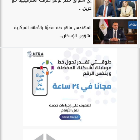
إي أسواق مصر توقع شراكة استراتيجية مع
جرين...
عقارات
المهندس ماهر طه عضوًا بالأمانة المركزية
لشؤون الإسكان...