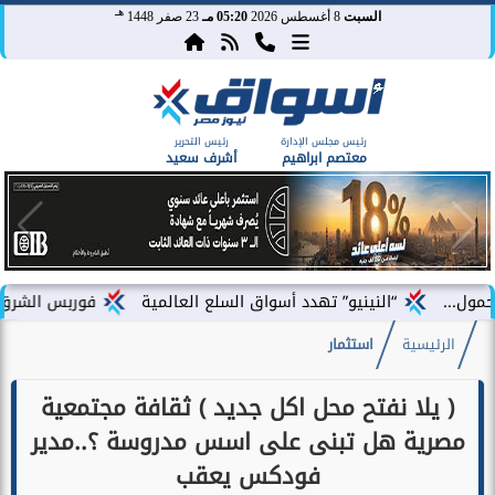
هـ
السبت
8 أغسطس 2026
05:20 مـ
23 صفر 1448
رئيس مجلس الإدارة
رئيس التحرير
معتصم ابراهيم
أشرف سعيد
“النينيو” تهدد أسواق السلع العالمية
فوربس الشرق الأوسط تختار ف
الرئيسية
استثمار
( يلا نفتح محل اكل جديد ) ثقافة مجتمعية
مصرية هل تبنى على اسس مدروسة ؟..مدير
فودكس يعقب