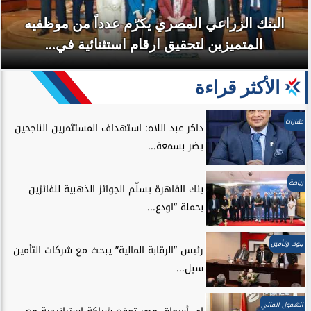
البنك الزراعي المصري يكرّم عدداً من موظفيه
المتميزين لتحقيق ارقام استثنائية في...
الأكثر قراءة
عقارات
داكر عبد اللاه: استهداف المستثمرين الناجحين
يضر بسمعة...
رياضة
بنك القاهرة يسلّم الجوائز الذهبية للفائزين
بحملة “اودع...
بنوك وتأمين
رئيس ”الرقابة المالية” يبحث مع شركات التأمين
سبل...
الشمول المالي