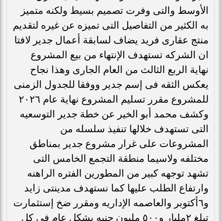
الأوسط والتى وفرت تصميم بسيط ولكنه متميز
به الكثير من التفاصيل التى تميزه عن غيره لتقديم
منتج عقارى فريد يضاف لسابقة أعمال جدير لافتا
ان الشركه تستهدف الإنتهاء من بيع المشروع
نهاية الربع الثالث من العام الجارى وهذا نجاح
يعكس الثقه فى إسم جدير ووفقا للجدول الزمنى
للمشروع مقرر تسليم المشروع نهاية عام ٢٠٢٦
وكشف محمد أبو الخير عن خطة جدير التوسعيه
التى تستهدف خلالها تنفيذ سلسله من
المشروعات على غرار مشروع جدير بمناطق
مختلفه ولاسيما منطقة التجمع الخامس التى
تشهد توجهه كبير من المطورين الفتره الراهنه
وارتفاع الطلب عليها كما نستهدف مدينتى زايد
و٦أكتوبر والعاصمه الإداريه ومقرر ضخ إستثمارت
تبلغ ٢مليار و٥٠٠ مليون جنيه بشكل عام فى كل