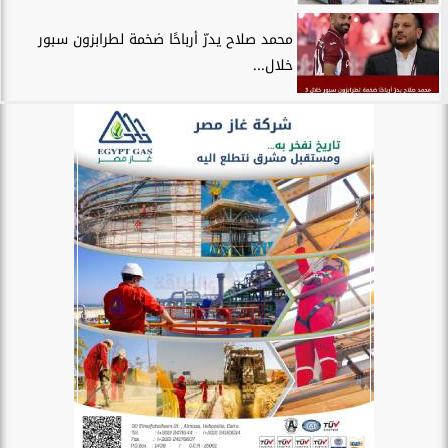
محمد صلاح يدرّ أرباحًا ضخمة لطرابزون سبور
خلال...