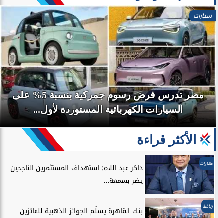
سيارات
مصر تدرس فرض رسوم جمركية بنسبة 5% على
السيارات الكهربائية المستوردة لأول...
الأكثر قراءة
عقارات
داكر عبد اللاه: استهداف المستثمرين الناجحين
يضر بسمعة...
رياضة
بنك القاهرة يسلّم الجوائز الذهبية للفائزين