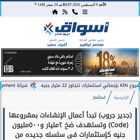
هـ
الأحد
9 أغسطس 2026
03:17 مـ
24 صفر 1448
رئيس مجلس الإدارة
رئيس التحرير
معتصم ابراهيم
أشرف سعيد
شركة PLDG Development تفتح باب الحجز للمرحلة الثانية من مشروع «إطلالة» بمدينة...
الرئيسية
استثمار
(جدير جروب) تبدأ أعمال الإنشاءات بمشروعها
(Code) وتستهدف ضخ ٢مليار و٥٠٠مليون
جنيه كإستثمارات فى سلسله جديده من