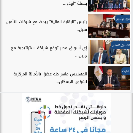
بحملة “اودع...
بنوك وتأمين
رئيس ”الرقابة المالية” يبحث مع شركات التأمين
سبل...
الشمول المالي
إي أسواق مصر توقع شراكة استراتيجية مع
جرين...
عقارات
المهندس ماهر طه عضوًا بالأمانة المركزية
لشؤون الإسكان...