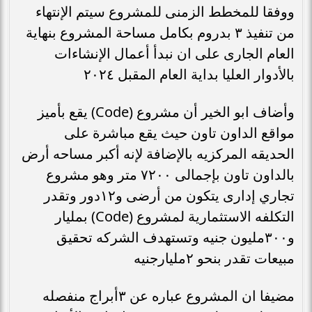
ووفقا للمخطط الزمنى للمشروع سيتم الإنتهاء
من تنفيذ ٣ بدروم بكامل مساحة المشروع بنهاية
العام الجارى على ان نبدأ أعمال الإنشاءات
بالأدوار العليا بداية العام المقبل ٢٠٢٤
وأضاف ابو الخير أن مشروع (Code) يقع بأميز
مواقع الداون تاون حيث يقع مباشرة على
الحديقه المركزيه بالإضافة لإنه أكبر مساحه أرض
بالداون تاون بإجمالى ٧٢٠٠ متر وهو مشروع
تجاري إدارى يتكون من أرضى و١٢دور وتقدر
التكلفه الاستثمارية لمشروع (Code) بمليار
و٣٠٠مليون جنيه وتستهدف الشركه تحقيق
مبيعات تقدر بنحو ٢مليارجنيه
مضيفا ان المشروع عباره عن ٣أبراج منفصله