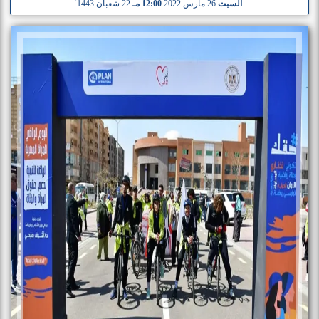
السبت
26 مارس 2022
12:00 مـ
22 شعبان 1443