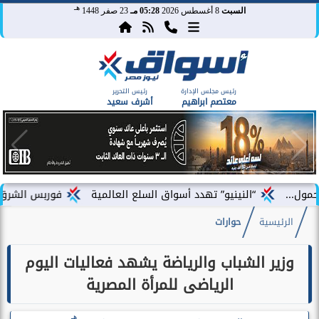
هـ
السبت
8 أغسطس 2026
05:28 مـ
23 صفر 1448
رئيس مجلس الإدارة
رئيس التحرير
معتصم ابراهيم
أشرف سعيد
“النينيو” تهدد أسواق السلع العالمية
فوربس الشرق الأوسط تختار 
الرئيسية
حوارات
وزير الشباب والرياضة يشهد فعاليات اليوم
الرياضى للمرأة المصرية
هـ