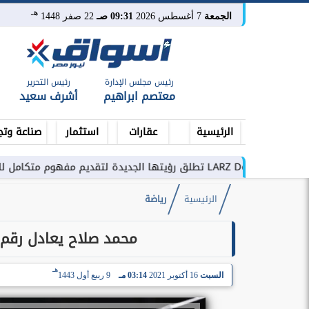
هـ
الجمعة
7 أغسطس 2026
09:31 صـ
22 صفر 1448
رئيس مجلس الإدارة
رئيس التحرير
معتصم ابراهيم
أشرف سعيد
الرئيسية
عقارات
استثمار
صناعة وتج
كامل للتطوير العقاري في مصر
الرئيسية
رياضة
محمد صلاح يعادل رقم د
هـ
السبت
16 أكتوبر 2021
03:14 مـ
9 ربيع أول 1443