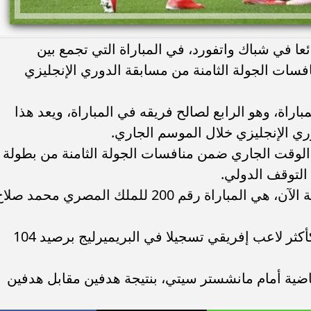
ا في شباك واتفورد، في المباراة التي تجمع بين
افسات الجولة الثامنة من مسابقة الدوري الإنجليزي
راة، وهو الرابع لصالح فريقه في المباراة، ويعد هذا
ري الإنجليزي خلال الموسم الجاري.
ي الوقت الجاري ضمن منافسات الجولة الثامنة من بطولة
 التوقف الدولي.
وتعتبر مباراة ليفربول أمام واتفورد الجارية الآن، هي المباراة رقم 200 للملك المصري محمد ص
وعادل صلاح رقم ديديه دروجبا التاريخي كأكثر لاعب إفريقي تسجيلا في البريميرليج برصيد 104
ماضية أمام مانشستر سيتي، بنتيجة هدفين مقابل هدفين