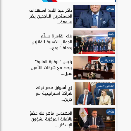
عقارات
داكر عبد اللاه: استهداف
المستثمرين الناجحين يضر
بسمعة...
رياضة
بنك القاهرة يسلّم
الجوائز الذهبية للفائزين
بحملة “اودع...
بنوك وتأمين
رئيس ”الرقابة المالية”
يبحث مع شركات التأمين
سبل...
الشمول المالي
إي أسواق مصر توقع
شراكة استراتيجية مع
جرين...
عقارات
المهندس ماهر طه عضوًا
بالأمانة المركزية لشؤون
الإسكان...